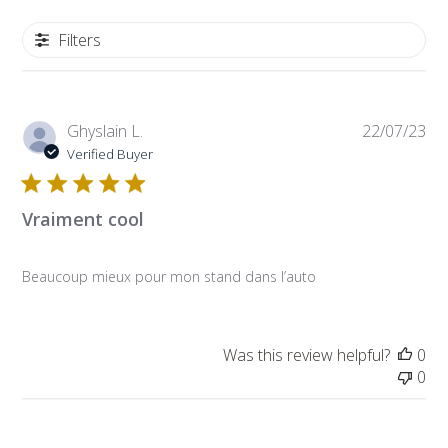
Filters
Pub
Ghyslain L.
22/07/23
da
Verified Buyer
Vraiment cool
Beaucoup mieux pour mon stand dans l’auto
Was this review helpful?
0
0