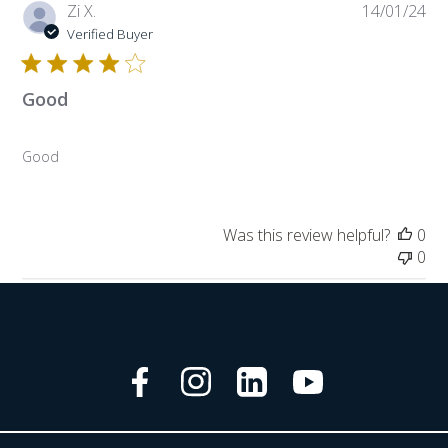
Pub
Zi X.
14/01/24
da
Verified Buyer
Good
Good
Was this review helpful?
0
0