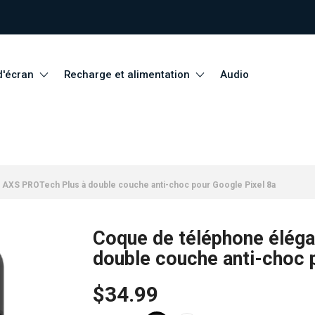
d'écran
Recharge et alimentation
Audio
 AXS PROTech Plus à double couche anti-choc pour Google Pixel 8a
Coque de téléphone élég
double couche anti-choc 
$34.99