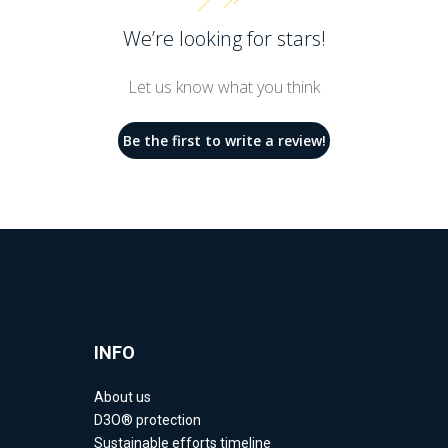
We’re looking for stars!
Let us know what you think
Be the first to write a review!
INFO
About us
D3O® protection
Sustainable efforts timeline