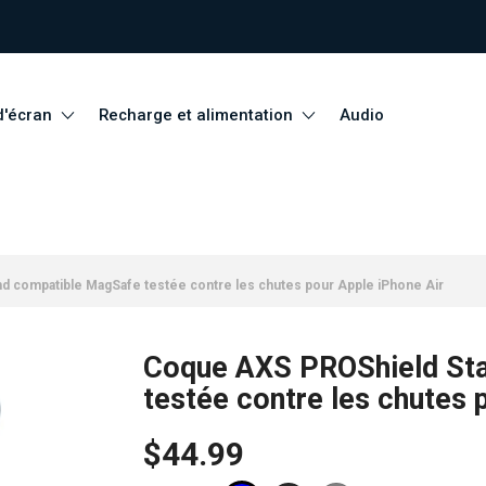
d'écran
Recharge et alimentation
Audio
 compatible MagSafe testée contre les chutes pour Apple iPhone Air
Coque AXS PROShield St
testée contre les chutes 
$44.99