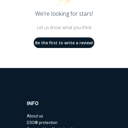
We’re looking for stars!
Let us know what you think
Be the first to write a review!
INFO
About us
D3O® protection