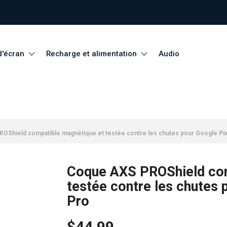
d'écran
Recharge et alimentation
Audio
OShield compatible magnétique et testée contre les chutes pour Google Pixe
Coque AXS PROShield com
testée contre les chutes 
Pro
$44.99