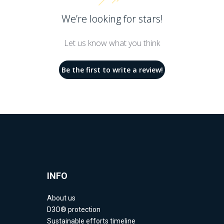
We’re looking for stars!
Let us know what you think
Be the first to write a review!
INFO
About us
D3O® protection
Sustainable efforts timeline