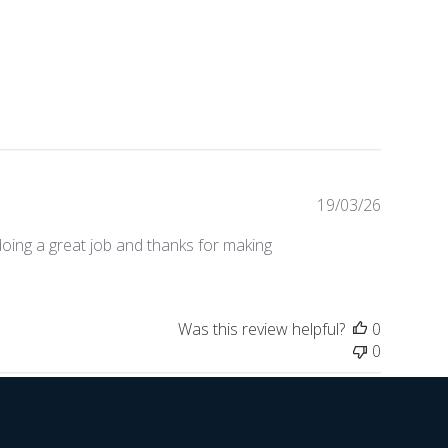
Publishe
19/03/26
date
oing a great job and thanks for making
Was this review helpful?
0
0