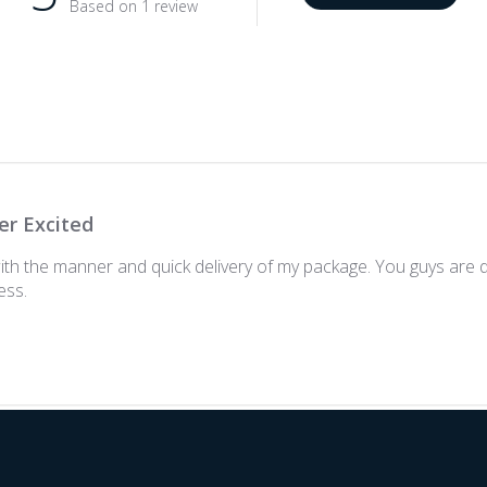
Based on 1 review
er Excited
th the manner and quick delivery of my package. You guys are d
ess.