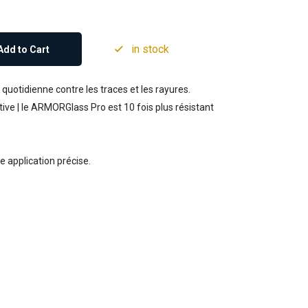
in stock
Add to Cart
uotidienne contre les traces et les rayures.
tive | le ARMORGlass Pro est 10 fois plus résistant
e application précise.