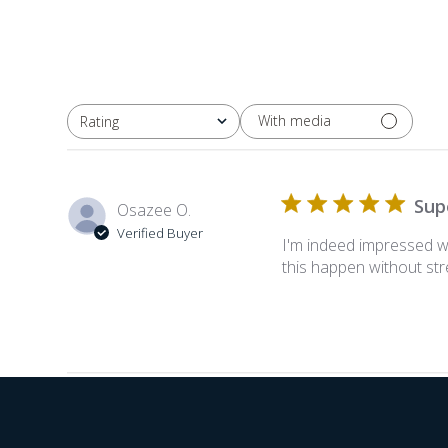
With media
Rating
All ratings
Sup
Osazee O.
Verified Buyer
I'm indeed impressed wi
this happen without str