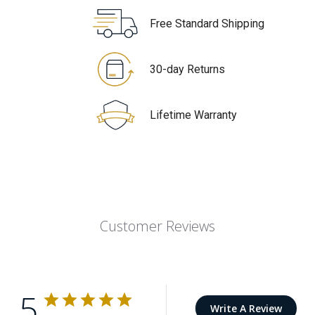
Free Standard Shipping
30-day Returns
Lifetime Warranty
Customer Reviews
5
Write A Review