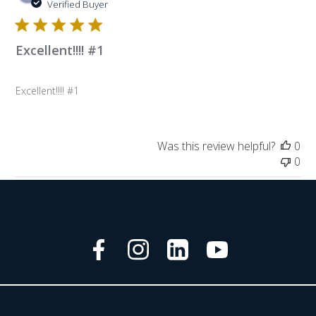
da
Verified Buyer
Excellent!!!! #1
Excellent!!!! #1
Was this review helpful?
0
0