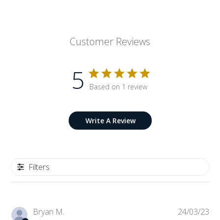
Customer Reviews
5
Based on 1 review
Write A Review
Filters
Pub
Bryan M.
24/03/23