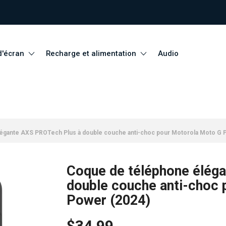
d'écran
Recharge et alimentation
Audio
égante AXS PROTech Plus à double couche anti-choc pour Motorola Moto G 
Coque de téléphone élég
double couche anti-choc
Power (2024)
$34.99