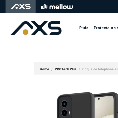
SKIP
TO
MAIN
CONTENT
Étuis
Protecteurs 
Home
/
PROTech Plus
/
Coque de téléphone él