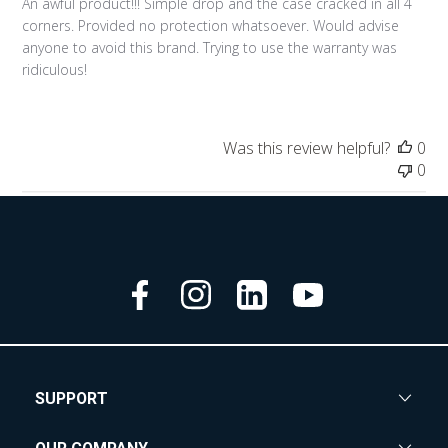
An awful product!!! Simple drop and the case cracked in all 4
corners. Provided no protection whatsoever. Would advise
anyone to avoid this brand. Trying to use the warranty was
ridiculous!
Was this review helpful?
0
0
SUPPORT