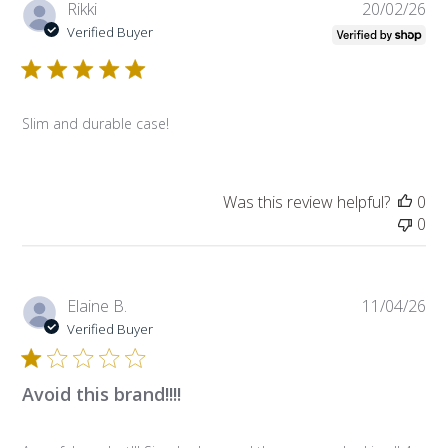
Pub
Rikki
20/02/26
da
Verified Buyer
Slim and durable case!
Was this review helpful?
0
0
Pub
Elaine B.
11/04/26
da
Verified Buyer
Avoid this brand!!!!