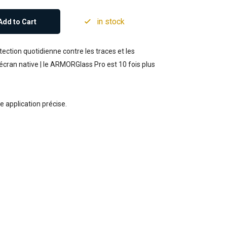
in stock
Add to Cart
ction quotidienne contre les traces et les
’écran native | le ARMORGlass Pro est 10 fois plus
e application précise.