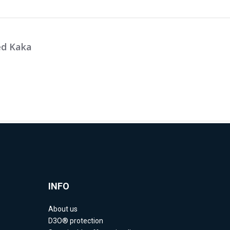
d Kaka
INFO
About us
D3O® protection