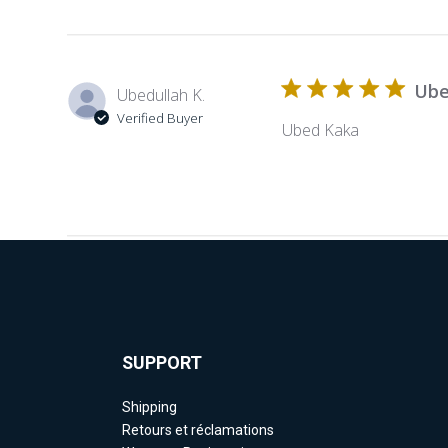
Ube
Ubedullah K.
Verified Buyer
Ubed Kaka
SUPPORT
Shipping
Retours et réclamations