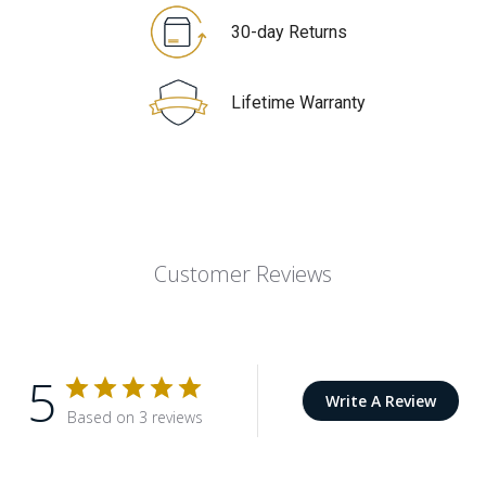
30-day Returns
Lifetime Warranty
Customer Reviews
5
Write A Review
Based on 3 reviews