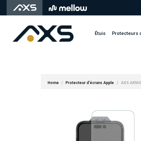
SKIP
TO
MAIN
CONTENT
Étuis
Protecteurs 
Home
/
Protecteur d'écrans Apple
/
AXS ARMORG