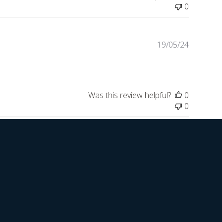
0
Publishe
19/05/24
date
Was this review helpful?
0
0